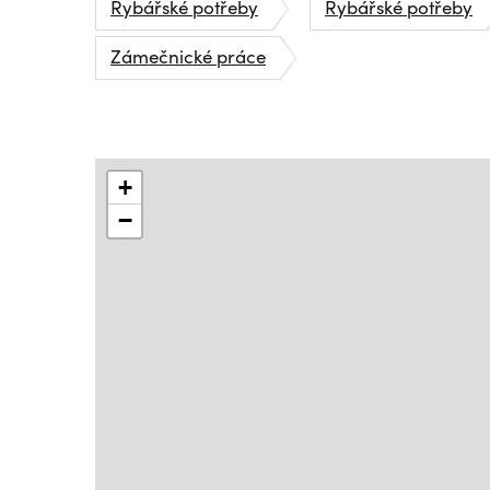
Rybářské potřeby
Rybářské potřeby
Zámečnické práce
+
−