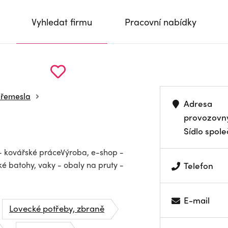
Vyhledat firmu
Pracovní nabídky
á řemesla
Adresa
provozovn
Sídlo spole
- kovářské práceVýroba, e-shop -
é batohy, vaky - obaly na pruty -
Telefon
E-mail
Lovecké potřeby, zbraně