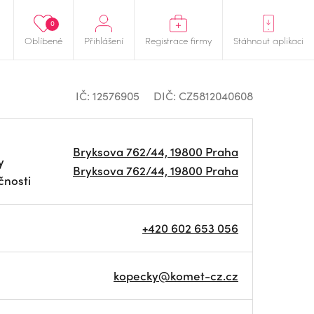
0
Oblíbené
Přihlášení
Registrace firmy
Stáhnout aplikaci
IČ: 12576905
DIČ: CZ5812040608
Bryksova 762/44, 19800 Praha
y
Bryksova 762/44, 19800 Praha
čnosti
+420 602 653 056
kopecky@komet-cz.cz