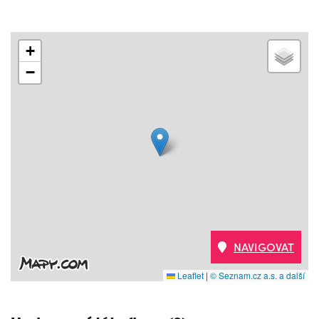
+
−
NAVIGOVAT
Leaflet
|
© Seznam.cz a.s. a další