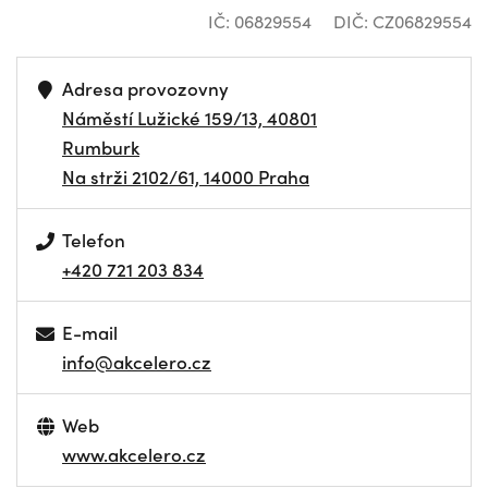
IČ: 06829554
DIČ: CZ06829554
Adresa provozovny
Náměstí Lužické 159/13, 40801
Rumburk
Na strži 2102/61, 14000 Praha
Telefon
+420 721 203 834
E-mail
info@akcelero.cz
Web
www.akcelero.cz