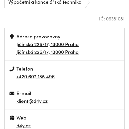
Výpočetní a kancelářská technika
IČ: 06381081
Adresa provozovny
Jičínská 226/17, 13000 Praha
Jičínská 226/17, 13000 Praha
Telefon
+420 602 135 496
E-mail
klient@d4y.cz
Web
d4y.cz