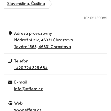
Slovenština, Čeština
IČ: 05739985
Adresa provozovny
Nádražní 212, 46331 Chrastava
Tovární 563, 46331 Chrastava
Telefon
+420 724 326 684
E-mail
info@effem.cz
Web
www.effem.cz