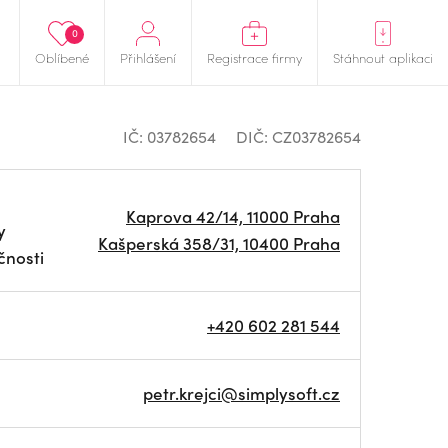
0
Oblíbené
Přihlášení
Registrace firmy
Stáhnout aplikaci
IČ: 03782654
DIČ: CZ03782654
Kaprova 42/14, 11000 Praha
y
Kašperská 358/31, 10400 Praha
čnosti
+420 602 281 544
petr.krejci@simplysoft.cz