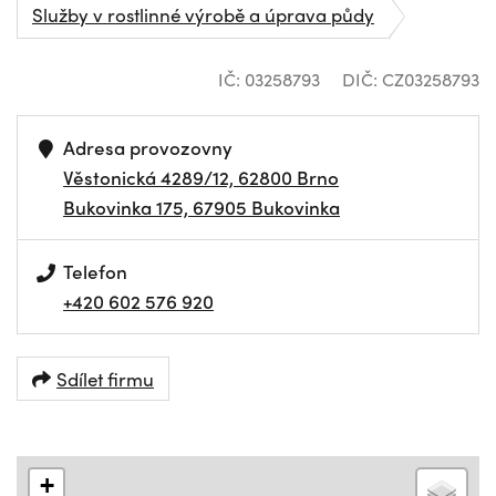
Služby v rostlinné výrobě a úprava půdy
IČ: 03258793
DIČ: CZ03258793
Adresa provozovny
Věstonická 4289/12, 62800 Brno
Bukovinka 175, 67905 Bukovinka
Telefon
+420 602 576 920
Sdílet firmu
+