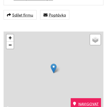
Sdílet firmu
Poptávka
+
−
NAVIGOVAT