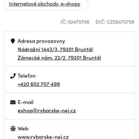
Internetové obchody, e-shopy
IČ: 02470756
DIČ: CZ02470756
Adresa provozovny
Nádražní 1443/3, 79201 Bruntál
Zámecké nám. 22/2, 79201 Bruntál
Telefon
+420 602 707 499
E-mail
eshop@rybarske-nej.cz
Web
www.rybarske-nej.cz