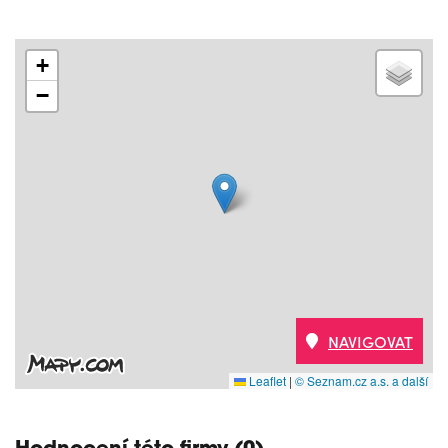
+
−
NAVIGOVAT
Leaflet
|
© Seznam.cz a.s. a další