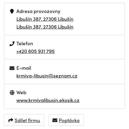
Adresa provozovny
Libušín 387, 27306 Libušín
Libušín 387, 27306 Libušín
Telefon
+420 605 931 795
E-mail
krmiva-libusin@seznam.cz
Web
www.krmivalibusin.ekosik.cz
Sdílet firmu
Poptávka