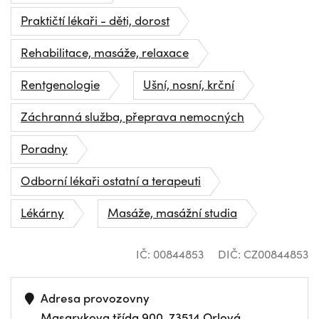
Praktičtí lékaři - děti, dorost
Rehabilitace, masáže, relaxace
Rentgenologie
Ušní, nosní, krční
Záchranná služba, přeprava nemocných
Poradny
Odborní lékaři ostatní a terapeuti
Lékárny
Masáže, masážní studia
IČ: 00844853
DIČ: CZ00844853
Adresa provozovny
Masarykova třída 900, 73514 Orlová