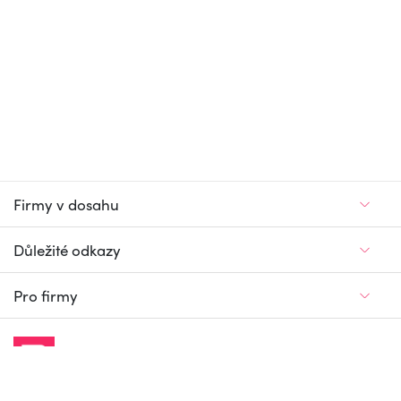
Firmy v dosahu
Důležité odkazy
Pro firmy
Jedinečný firemní
a pracovní portál