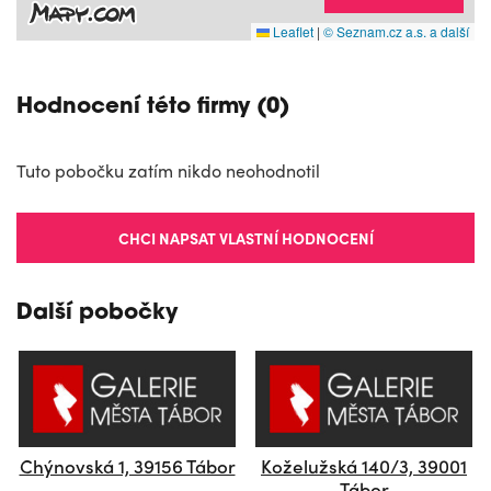
Leaflet
|
© Seznam.cz a.s. a další
Hodnocení této firmy (0)
Tuto pobočku zatím nikdo neohodnotil
CHCI NAPSAT VLASTNÍ HODNOCENÍ
Další pobočky
Chýnovská 1, 39156 Tábor
Koželužská 140/3, 39001
Tábor