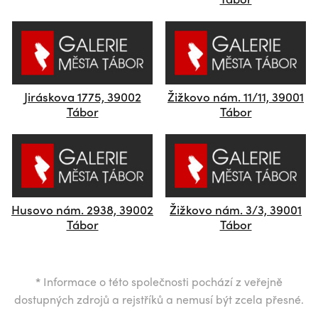
Jiráskova 1775, 39002
Žižkovo nám. 11/11, 39001
Tábor
Tábor
Husovo nám. 2938, 39002
Žižkovo nám. 3/3, 39001
Tábor
Tábor
*
Informace o této společnosti pochází z veřejně
dostupných zdrojů a rejstříků a nemusí být zcela přesné.