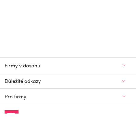
Firmy v dosahu
Důležité odkazy
Pro firmy
Jedinečný firemní
a pracovní portál